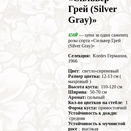
Грей (Silver
Gray)»
450
₽
— цена за один саженец
розы сорта «Сильвер Грей
(Silver Gray)»
Селекция:
Kordes Германия,
1966
Цвет
: светло-сиреневый
Размер цветка:
12-13 см (
махровый )
Высота куста:
110-120 см
Ширина
: 50-70 см
Аромат:
сильный
Кол-во цветков на стебле
: 1
Форма куста:
прямостоячий
Устойчивость к дождю
:
средняя
Устойчивость к мучнистой
росе
: высокая