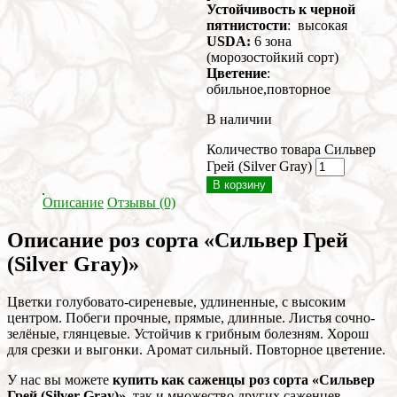
Устойчивость к черной
пятнистости
: высокая
USDA:
6 зона
(морозостойкий сорт)
Цветение
:
обильное,повторное
В наличии
Количество товара Сильвер
Грей (Silver Gray)
В корзину
Описание
Отзывы (0)
Описание роз сорта «Сильвер Грей
(Silver Gray)»
Цветки голубовато-сиреневые, удлиненные, с высоким
центром. Побеги прочные, прямые, длинные. Листья сочно-
зелёные, глянцевые. Устойчив к грибным болезням. Хорош
для срезки и выгонки. Аромат сильный. Повторное цветение.
У нас вы можете
купить как саженцы роз сорта «Сильвер
Грей (Silver Gray)»
, так и множество других саженцев