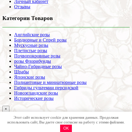
Личный кабинет
Отзывы
Категории Товаров
Английские розы
Бордюрные и Спрей розы
Мускусные розы
Плетистые розы
Почвопокровные розы
розы Флорибунды
Чайно-Гибридные розы
Шрабы
Японские розы
Полиантовые и миниатюрные розы
Гибриды гультемии персидской
Новозеландские розы
Исторические розы
×
[wt_locations type_select_location="link_subdomain"]
Этот сайт использует cookie для хранения данных. Продолжая
[/wt_locations]
использовать сайт, Вы даете свое согласие на работу с этими файлами.
В списке нет моего города (использовать данные головного
OK
офиса - Краснодар)