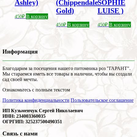
Ashley)
(Chippendale
SOPHIE
Gold)
LUISE )
450
₽
В корзину
450
₽
В корзину
450
₽
В корзину
Информация
Благодарим за посещения нашего питомника роз "ГАРАНТ".
Мы стараемся иметь все товары в наличии, чтобы вы создали
сад своей мечты.
Ознакомьтесь с полным текстом
Политика конфиденциальности
Пользовательское соглашение
ИП Кузьменчук Сергей Николаевич
ИНН: 234003360035
ОГРГИП: 325237500490351
Связь с нами