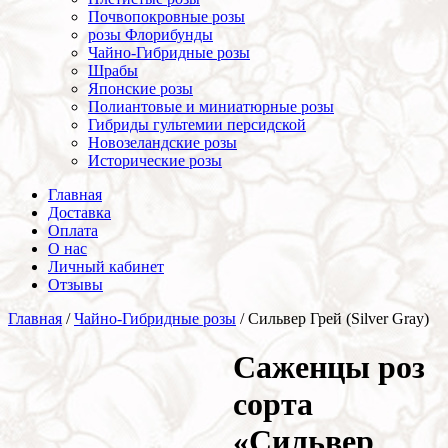
Почвопокровные розы
розы Флорибунды
Чайно-Гибридные розы
Шрабы
Японские розы
Полиантовые и миниатюрные розы
Гибриды гультемии персидской
Новозеландские розы
Исторические розы
Главная
Доставка
Оплата
О нас
Личный кабинет
Отзывы
Главная
/
Чайно-Гибридные розы
/ Сильвер Грей (Silver Gray)
Cаженцы роз
сорта
«Сильвер