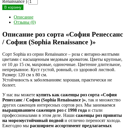
Renaissance )
В корзину
Описание
Отзывы (0)
Описание роз сорта «София Ренессанс
/ София (Sophia Renaissance )»
Сорт Sophia из серии Renaissance – роза с янтарно-желтыми
цветами с насыщенным медовым ароматом. Цветы крупные,
от 10 до 15 см, махровые, одиночные. Цветение длительное,
непрерывное. Куст густой, ровный, со здоровой листвой.
Размер: 120 см x 80 см.
Устойчивость к заболеваниям: хорошая, практически не
болеет.
У нас вы можете
купить как саженцы роз сорта «София
Ренессанс / София (Sophia Renaissance )»
, так и множество
других саженцев интересных сортов роз. Мы занимаемся
выращиванием саженцев роз с 1998 года
и стали
профессионалами в этом деле. Наши
саженцы роз привиты
на морозоустойчивый подвой
и отлично переносят холода.
Ежегодно мы
расширяем ассортимент предлагаемых