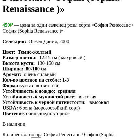
Renaissance )»
450
₽
— цена за один саженец розы сорта «София Ренессанс /
София (Sophia Renaissance )»
Селекция:
Olesen Дания, 2000
Цвет: Темно-желтый
Размер цветка:
12-15 см ( махровый )
Высота куста:
130-150 см
Ширина: 80-100
см
Аромат:
очень сильный
Кол-во цветков на стебле: 1-3
Форма куста:
ветвистый
Устойчивость к дождю: средняя
Устойчивость к мучнистой росе
: высокая
Устойчивость к черной пятнистости: высокая
USDA:
6 зона (морозостойкий сорт)
Цветение
: обильное,повторное
В наличии
Количество товара София Ренессанс / София (Sophia