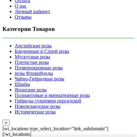
Оплата
О нас
Личный кабинет
Отзывы
Категории Товаров
Английские розы
Бордюрные и Спрей розы
Мускусные розы
Плетистые розы
Почвопокровные розы
розы Флорибунды
Чайно-Гибридные розы
Шрабы
Японские розы
Полиантовые и миниатюрные розы
Гибриды гультемии персидской
Новозеландские розы
Исторические розы
×
[wt_locations type_select_location="link_subdomain"]
[/wt_locations]